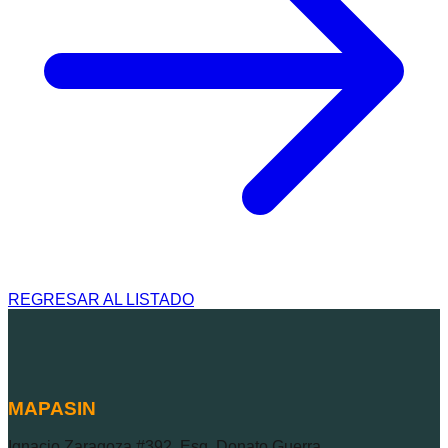
REGRESAR AL LISTADO
MAPASIN
Ignacio Zaragoza #392, Esq. Donato Guerra,