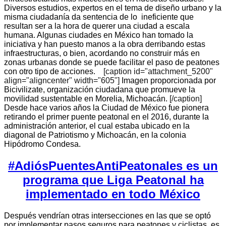
Diversos estudios, expertos en el tema de diseño urbano y la
misma ciudadanía da sentencia de lo ineficiente que
resultan ser a la hora de querer una ciudad a escala
humana.
Algunas ciudades en México han tomado la
iniciativa y han puesto manos a la obra derribando estas
infraestructuras, o bien, acordando no construir más en
zonas urbanas donde se puede facilitar el paso de peatones
con otro tipo de acciones.
[caption id="attachment_5200"
align="aligncenter" width="605"]
Imagen proporcionada por
Bicivilizate, organización ciudadana que promueve la
movilidad sustentable en Morelia, Michoacán.
[/caption]
Desde hace varios años la Ciudad de México fue pionera
retirando el primer puente peatonal en el 2016, durante la
administración anterior, el cual estaba ubicado en la
diagonal de Patriotismo y Michoacán, en la colonia
Hipódromo Condesa.
#AdiósPuentesAntiPeatonales es un
programa que Liga Peatonal ha
implementado en todo México
Después vendrían otras intersecciones en las que se optó
por implementar pasos seguros para peatones y ciclistas, es