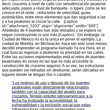
decir, cruceros a nivel de calle con semaforización peatonal
adecuada, pasos a nivel de banqueta - o topes, como se les
conoce en el norte - reductores de velocidad, guías
podotáctiles, entre otros elementos que dan seguridad a las
y a los peatones al cruzar la calle.
[caption
id="attachment_5203" align="aligncenter" width="669"]
Alrededor de 4 puentes han sido retirados y se espera no
seguir construyendo ni uno más.
[/caption]
Sin embargo, la
Ciudad de México no es la única en poner el ejemplo. La
ciudad de Morelia, en Michoacán, hace tan solo unos meses
decidió emprender un programa llamado Ya era Hora, en el
cual buscan regresar a peatones su prioridad en las calles.
Entre las acciones implementadas está el retiro de puentes
peatonales en zonas en las que es más accesible la
construcción de cruceros seguros. A su vez, las estructuras
que pueden ser retiradas sin destruirse, serán ubicadas en
lugares donde se tengan ríos o canales.
“Los motivos de uso y desuso de los puentes
peatonales están directamente relacionados
también con la capacidad del peatón para
cruzarlos. Ningún estudio latinoamericano a la
fecha ha evaluado la accesibilidad, la
vulnerabilidad y la exclusión social que estas
infraestructuras urbanas representan para