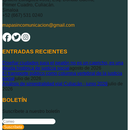
Primer Cuadro, Culiacán.
Sinaloa
+52 (667) 531 0240
mapasincomunicacion@gmail.com
ENTRADAS RECIENTES
Diseñar ciudades para el peatón no es un capricho, es una
deuda histórica de justicia social
agosto de 2026
El transporte público como columna vertebral de la justicia
social
julio de 2026
Análisis de siniestralidad vial Culiacán - junio 2026
julio de
2026
BOLETÍN
Suscríbete a nuestro boletín
Suscríbete