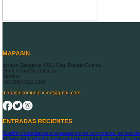
MAPASIN
Ignacio Zaragoza #392, Esq. Donato Guerra,
Primer Cuadro, Culiacán.
Sinaloa
+52 (667) 531 0240
mapasincomunicacion@gmail.com
ENTRADAS RECIENTES
Diseñar ciudades para el peatón no es un capricho, es una deud
El transporte público como columna vertebral de la justicia soc