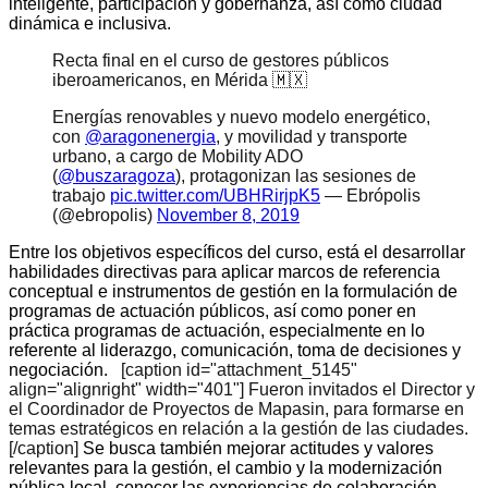
inteligente, participación y gobernanza, así como ciudad
dinámica e inclusiva.
Recta final en el curso de gestores públicos
iberoamericanos, en Mérida 🇲🇽
Energías renovables y nuevo modelo energético,
con
@aragonenergia
, y movilidad y transporte
urbano, a cargo de Mobility ADO
(
@buszaragoza
), protagonizan las sesiones de
trabajo
pic.twitter.com/UBHRirjpK5
— Ebrópolis
(@ebropolis)
November 8, 2019
Entre los objetivos específicos del curso, está el desarrollar
habilidades directivas para aplicar marcos de referencia
conceptual e instrumentos de gestión en la formulación de
programas de actuación públicos, así como poner en
práctica programas de actuación, especialmente en lo
referente al liderazgo, comunicación, toma de decisiones y
negociación.
[caption id="attachment_5145"
align="alignright" width="401"]
Fueron invitados el Director y
el Coordinador de Proyectos de Mapasin, para formarse en
temas estratégicos en relación a la gestión de las ciudades.
[/caption]
Se busca también mejorar actitudes y valores
relevantes para la gestión, el cambio y la modernización
pública local, conocer las experiencias de colaboración