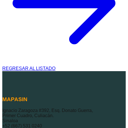
REGRESAR AL LISTADO
MAPASIN
Ignacio Zaragoza #392, Esq. Donato Guerra,
Primer Cuadro, Culiacán.
Sinaloa
+52 (667) 531 0240