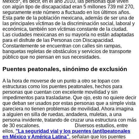
México*, es decir, en el año 2010, las personas que viven
con algún tipo de discapacidad eran 5 millones 739 mil 270,
seguramente este número a fluctuado en los últimos años.
Esta parte de la población mexicana, además de ser una de
las principales víctimas de la discriminación social, laboral y
económica, también son víctimas constante de la ciudad.
Las ciudades mexicanas en su mayoría no están adaptadas
para el disfrute de las Personas con Discapacidad.
Constantemente se encuentran con calles sin rampas,
banquetas repletas de obstáculos y servicios de transporte
público que no piensan en sus necesidades.
Puentes peatonales, sinónimo de exclusión
A la hora de moverse de un punto a otro se topan con
estructuras como los puentes peatonales, hechos para
personas que cuentan con excelente movilidad y sin
impedimentos para trasladarse.
Que ojo, esto no quiere decir
que deban ser usados por estas personas que a simple vista
pareciera no tienen problemas de movilidad. Ahora imagina
a alguien en silla de ruedas, andadera, muletas, a una
persona invidente, tratando de cruzar una estructura con más
de 30 escalones.
Diversos estudios, entre
ellos,
“La seguridad vial y los puentes (anti)peatonales
en México y América Latina”
, señalan que los puentes