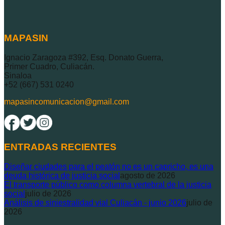
MAPASIN
Ignacio Zaragoza #392, Esq. Donato Guerra,
Primer Cuadro, Culiacán.
Sinaloa
+52 (667) 531 0240
mapasincomunicacion@gmail.com
ENTRADAS RECIENTES
Diseñar ciudades para el peatón no es un capricho, es una
deuda histórica de justicia social
agosto de 2026
El transporte público como columna vertebral de la justicia
social
julio de 2026
Análisis de siniestralidad vial Culiacán - junio 2026
julio de
2026