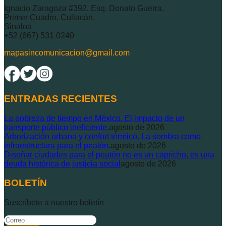
Ignacio Zaragoza #392, Esq. Donato Guerra,
Primer Cuadro, Culiacán.
Sinaloa
+52 (667) 531 0240
mapasincomunicacion@gmail.com
ENTRADAS RECIENTES
La pobreza de tiempo en México. El impacto de un
transporte público ineficiente.
agosto de 2026
Arborización urbana y confort térmico. La sombra como
infraestructura para el peatón.
agosto de 2026
Diseñar ciudades para el peatón no es un capricho, es una
deuda histórica de justicia social
agosto de 2026
BOLETÍN
Suscríbete a nuestro boletín