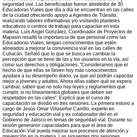
seguridad vial.
Las beneficiadas fueron alrededor de 30
Educadoras Viales que día a día se encuentran en las calles
de la ciudad ofreciendo apoyo a Agentes de Tránsito,
realizando labores informativas y/o visitando planteles
educativos o centros de trabajo para capacitar en esta
materia.
Luis Angel González, Coordinador de Proyectos de
Mapasin resaltó la importancia de que personal como las
Educadoras Viales, tengan conocimientos que estén
alineados a mejorar la convivencia vial en las calles de
Culiacán. Señaló que lo que se busca es cambiar la
percepción que se tiene de las y los usuarios en la vía, así
como sus derechos y obligaciones.
“Consideramos que el
hecho de que ellas se lleven hoy más conocimientos
ayudara a su desempeño diario, ya que así podrán capacitar
mejor a jóvenes y adultos. Ahora ellas saben qué se espera
cambiar, saben que no solo hay leyes y reglamentos que
cumplir, si no lineamientos globales que deben ser
respetados en las calles”.
Explicó que el curso de
capacitación se dividió en tres sesiones. La primera estuvo a
cargo de Jesús Omar Villaseñor Carrillo, experto en
seguridad y educación vial y ex colaborador del en el
Gobierno de Jalisco en temas de seguridad vial. Durante su
sesión generaron capacidades para que el área de
Educación Vial pueda mejorar sus procesos de atención y
prevención en la materia.
Las siguientes dos sesiones