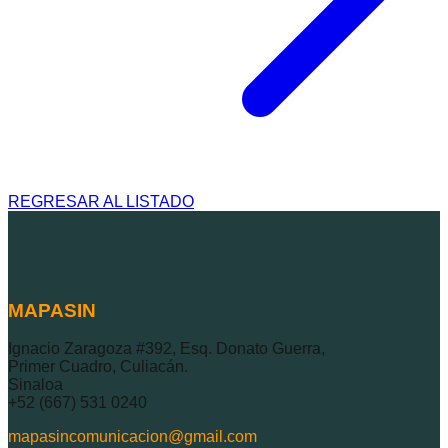
REGRESAR AL LISTADO
MAPASIN
Ignacio Zaragoza #392, Esq. Donato Guerra,
Primer Cuadro, Culiacán.
Sinaloa
+52 (667) 531 0240
mapasincomunicacion@gmail.com