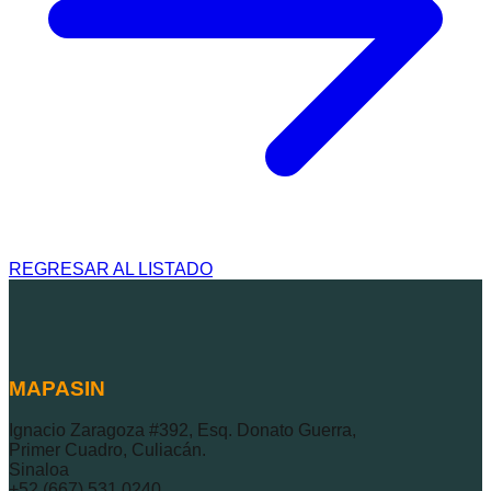
REGRESAR AL LISTADO
MAPASIN
Ignacio Zaragoza #392, Esq. Donato Guerra,
Primer Cuadro, Culiacán.
Sinaloa
+52 (667) 531 0240