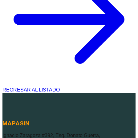
REGRESAR AL LISTADO
MAPASIN
Ignacio Zaragoza #392, Esq. Donato Guerra,