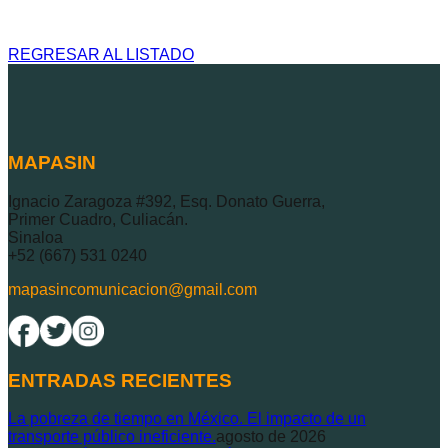
REGRESAR AL LISTADO
MAPASIN
Ignacio Zaragoza #392, Esq. Donato Guerra,
Primer Cuadro, Culiacán.
Sinaloa
+52 (667) 531 0240
mapasincomunicacion@gmail.com
ENTRADAS RECIENTES
La pobreza de tiempo en México. El impacto de un
transporte público ineficiente.
agosto de 2026