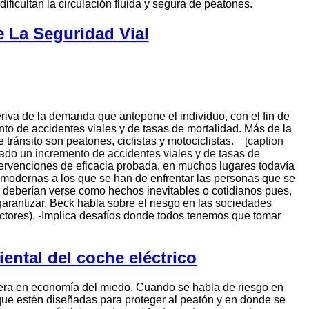
ificultan la circulación fluida y segura de peatones.
 La Seguridad Vial
riva de la demanda que antepone el individuo, con el fin de
nto de accidentes viales y de tasas de mortalidad. Más de la
 tránsito son peatones, ciclistas y motociclistas.
[caption
tado un incremento de accidentes viales y de tasas de
tervenciones de eficacia probada, en muchos lugares todavía
 modernas a los que se han de enfrentar las personas que se
 deberían verse como hechos inevitables o cotidianos pues,
arantizar.
Beck habla sobre el riesgo en las sociedades
factores). -Implica desafíos donde todos tenemos que tomar
ental del coche eléctrico
enera en economía del miedo. Cuando se habla de riesgo en
que estén diseñadas para proteger al peatón y en donde se