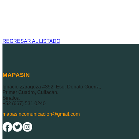
REGRESAR AL LISTADO
MAPASIN
Ignacio Zaragoza #392, Esq. Donato Guerra,
Primer Cuadro, Culiacán.
Sinaloa
+52 (667) 531 0240
mapasincomunicacion@gmail.com