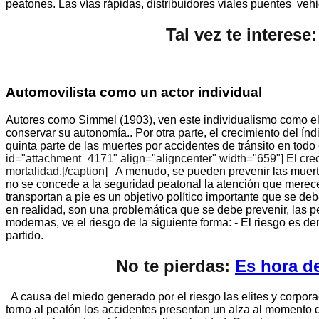
peatones. Las vías rápidas, distribuidores viales puentes vehic
Tal vez te interese
Automovilista como un actor individual
Autores como Simmel (1903), ven este individualismo como el 
conservar su autonomía.
.
Por otra parte, el crecimiento del í
quinta parte de las muertes por accidentes de tránsito en todo 
id="attachment_4171" align="aligncenter" width="659"]
El cre
mortalidad.[/caption]
A menudo, se pueden prevenir las muerte
no se concede a la seguridad peatonal la atención que merec
transportan a pie es un objetivo político importante que se de
en realidad, son una problemática que se debe prevenir, las p
modernas, ve el riesgo de la siguiente forma: - El riesgo es d
partido.
No te pierdas:
Es hora de
A causa del miedo generado por el riesgo las elites y corpo
torno al peatón los accidentes presentan un alza al momento 