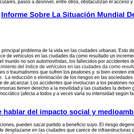
ulares, pasos a desnivel, entre otros, obstaculizan el acceso y d
:
Informe Sobre La Situación Mundial De
principal problema de la vida en las ciudades urbanas. Esto de
ndice de vehículos en las ciudades da como resultado un increme
el mundo no son automovilistas, los fallecidos por accidentes de
cimiento del índice de vehículos en las ciudades da como resul
s o traumatismos que sufren los peatones y, si bien existen in
e.
La reducción o eliminación de los riesgos en las sociedades
be de alcanzar.
Los accidentes que involucran a los peatones no
ersonas tienen derecho a la movilidad y las ciudades la deben g
emocrático (afecta a todos y a veces varía su intensidad según 
 hablar del impacto social y medioambi
raciones, pueden sacar partido a beneficio suyo. El riesgo deg
de desplazarse en las ciudades que carece de infraestructuras 