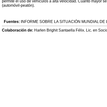
permite el uso de vehículos a alta velocidad.
Cuanto mayor sea
(automóvil-peatón).
Fuentes:
I
NFORME SOBRE LA SITUACIÓN MUNDIAL DE LA
Colaboración de:
Harlen Brighit Santaella Félix. Lic. en Soc